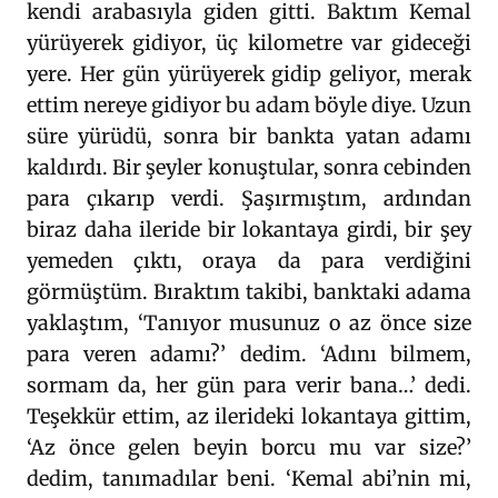
kendi arabasıyla giden gitti. Baktım Kemal
yürüyerek gidiyor, üç kilometre var gideceği
yere. Her gün yürüyerek gidip geliyor, merak
ettim nereye gidiyor bu adam böyle diye. Uzun
süre yürüdü, sonra bir bankta yatan adamı
kaldırdı. Bir şeyler konuştular, sonra cebinden
para çıkarıp verdi. Şaşırmıştım, ardından
biraz daha ileride bir lokantaya girdi, bir şey
yemeden çıktı, oraya da para verdiğini
görmüştüm. Bıraktım takibi, banktaki adama
yaklaştım, ‘Tanıyor musunuz o az önce size
para veren adamı?’ dedim. ‘Adını bilmem,
sormam da, her gün para verir bana…’ dedi.
Teşekkür ettim, az ilerideki lokantaya gittim,
‘Az önce gelen beyin borcu mu var size?’
dedim, tanımadılar beni. ‘Kemal abi’nin mi,