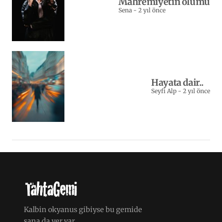
Mahremiyetin ölümü
Sena
-
2 yıl önce
Hayata dair..
Seyfi Alp
-
2 yıl önce
Kalbin okyanus gibiyse bu gemide
sana da yer var.