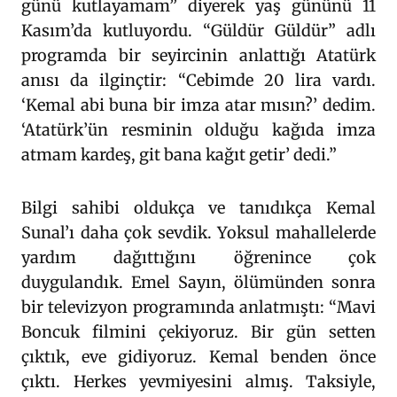
günü kutlayamam” diyerek yaş gününü 11
Kasım’da kutluyordu. “Güldür Güldür” adlı
programda bir seyircinin anlattığı Atatürk
anısı da ilginçtir: “Cebimde 20 lira vardı.
‘Kemal abi buna bir imza atar mısın?’ dedim.
‘Atatürk’ün resminin olduğu kağıda imza
atmam kardeş, git bana kağıt getir’ dedi.”
Bilgi sahibi oldukça ve tanıdıkça Kemal
Sunal’ı daha çok sevdik. Yoksul mahallelerde
yardım dağıttığını öğrenince çok
duygulandık. Emel Sayın, ölümünden sonra
bir televizyon programında anlatmıştı: “Mavi
Boncuk filmini çekiyoruz. Bir gün setten
çıktık, eve gidiyoruz. Kemal benden önce
çıktı. Herkes yevmiyesini almış. Taksiyle,