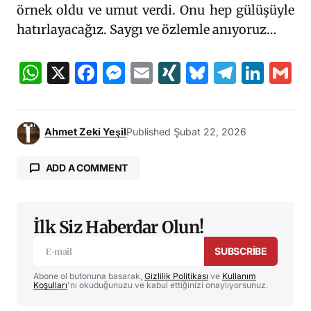
örnek oldu ve umut verdi. Onu hep gülüşüyle
hatırlayacağız. Saygı ve özlemle anıyoruz…
WhatsApp
X
Facebook
Messenger
Email
XING
Bluesky
Teleg
Lin
G
Ahmet Zeki Yeşil
Published
Şubat 22, 2026
ADD A COMMENT
İlk Siz Haberdar Olun!
E-posta adresiniz yayınlanmayacak.
Gerekli
alanlar
*
ile işaretlenmişlerdir
SUBSCRIBE
Abone ol butonuna basarak,
Gizlilik Politikası
ve
Kullanım
Yorumunuz
*
Koşulları
'nı okuduğunuzu ve kabul ettiğinizi onaylıyorsunuz.