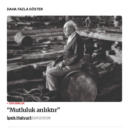
DAHA FAZLA GÖSTER
İsim
*
E-posta
*
Daha sonraki yorumlarımda kullanılması için adım, e-
posta adresim ve site adresim bu tarayıcıya kaydedilsin.
YORUMU GÖNDER
DENEMELER
“Mutluluk anlıktır”
İpek Halvurt
22/02/2026