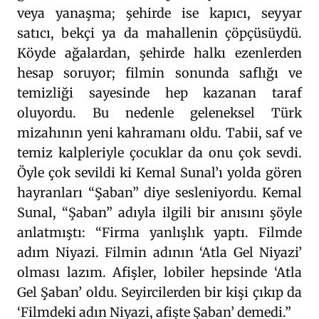
veya yanaşma; şehirde ise kapıcı, seyyar
satıcı, bekçi ya da mahallenin çöpçüsüydü.
Köyde ağalardan, şehirde halkı ezenlerden
hesap soruyor; filmin sonunda saflığı ve
temizliği sayesinde hep kazanan taraf
oluyordu. Bu nedenle geleneksel Türk
mizahının yeni kahramanı oldu. Tabii, saf ve
temiz kalpleriyle çocuklar da onu çok sevdi.
Öyle çok sevildi ki Kemal Sunal’ı yolda gören
hayranları “Şaban” diye sesleniyordu. Kemal
Sunal, “Şaban” adıyla ilgili bir anısını şöyle
anlatmıştı: “Firma yanlışlık yaptı. Filmde
adım Niyazi. Filmin adının ‘Atla Gel Niyazi’
olması lazım. Afişler, lobiler hepsinde ‘Atla
Gel Şaban’ oldu. Seyircilerden bir kişi çıkıp da
‘Filmdeki adın Niyazi, afişte Şaban’ demedi.”