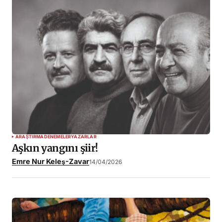
ARAŞTIRMA
DENEMELER
YAZARLAR
Aşkın yangını şiir!
Emre Nur Keleş-Zavar
14/04/2026