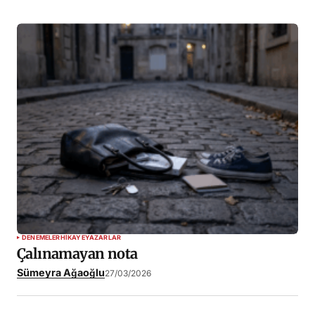
DENEMELER
HIKAYE
YAZARLAR
Çalınamayan nota
Sümeyra Ağaoğlu
27/03/2026