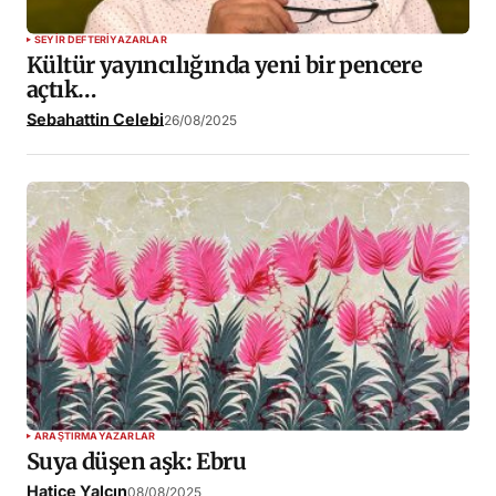
SEYIR DEFTERI
YAZARLAR
Kültür yayıncılığında yeni bir pencere
açtık…
Sebahattin Celebi
26/08/2025
ARAŞTIRMA
YAZARLAR
Suya düşen aşk: Ebru
Hatice Yalçın
08/08/2025