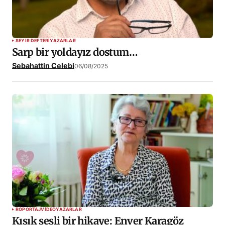
SEYIR DEFTERI
YAZARLAR
Sarp bir yoldayız dostum…
Sebahattin Celebi
06/08/2025
RÖPORTAJ
VIDEO
YAZARLAR
Kısık sesli bir hikaye: Enver Karagöz