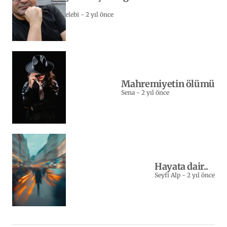
bizim…
Sebahattin Celebi
-
2 yıl önce
Mahremiyetin ölümü
Sena
-
2 yıl önce
Hayata dair..
Seyfi Alp
-
2 yıl önce