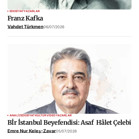
EDEBIYAT
YAZARLAR
Franz Kafka
Vahdet Türkmen
06/07/2026
ANALIZ
EDEBIYAT
KÜLTÜR
VIDEO
YAZARLAR
Bİr İstanbul Beyefendisi: Asaf Hâlet Çelebi
Emre Nur Keleş-Zavar
05/07/2026