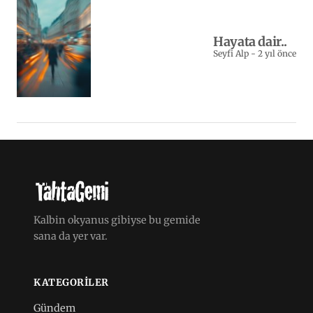
Hayata dair..
Seyfi Alp
-
2 yıl önce
Kalbin okyanus gibiyse bu gemide
sana da yer var.
KATEGORILER
Gündem