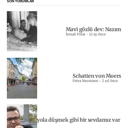
SON YORUMLAR
Mavi gözlü dev: Nazım
İsmail Polat
-
12 ay önce
Schatten von Moers
Petra Neumann
-
2 yıl önce
Yeniden yola düşmek gibi bir sevdamız var
bizim…