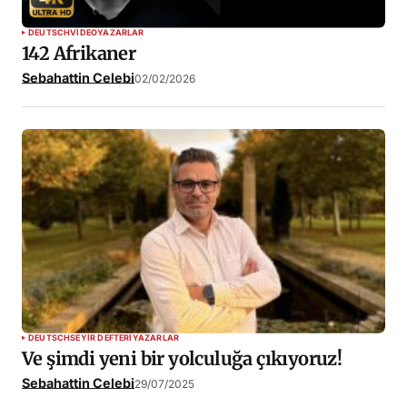
DEUTSCH
VIDEO
YAZARLAR
142 Afrikaner
Sebahattin Celebi
02/02/2026
DEUTSCH
SEYIR DEFTERI
YAZARLAR
Ve şimdi yeni bir yolculuğa çıkıyoruz!
Sebahattin Celebi
29/07/2025