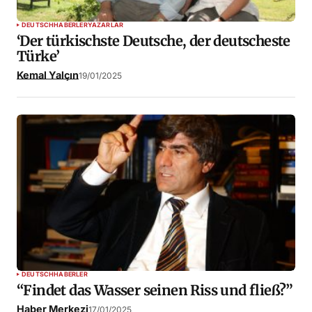
DEUTSCH
HABERLER
YAZARLAR
‘Der türkischste Deutsche, der deutscheste
Türke’
Kemal Yalçın
19/01/2025
DEUTSCH
HABERLER
“Findet das Wasser seinen Riss und fließ?”
Haber Merkezi
17/01/2025