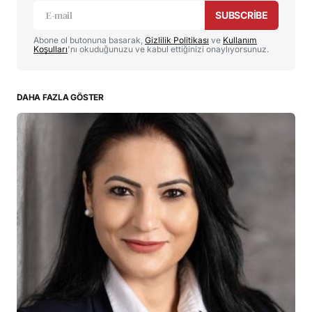
alanlar
*
ile işaretlenmişlerdir
SUBSCRIBE
Abone ol butonuna basarak,
Gizlilik Politikası
ve
Kullanım
Yorumunuz
*
Koşulları
'nı okuduğunuzu ve kabul ettiğinizi onaylıyorsunuz.
DAHA FAZLA GÖSTER
İsim
*
E-posta
*
Daha sonraki yorumlarımda kullanılması için adım, e-
posta adresim ve site adresim bu tarayıcıya kaydedilsin.
YORUMU GÖNDER