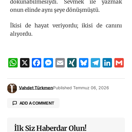
dokunabilmesiydi. Sevmek ile yazmak
onun elinde aynı şeye dönüşmüştü.
İkisi de hayat veriyordu; ikisi de canını
alıyordu.
WhatsApp
X
Facebook
Messenger
Email
XING
Bluesky
Teleg
Lin
G
Vahdet Türkmen
Published
Temmuz 06, 2026
ADD A COMMENT
İlk Siz Haberdar Olun!
E-posta adresiniz yayınlanmayacak.
Gerekli