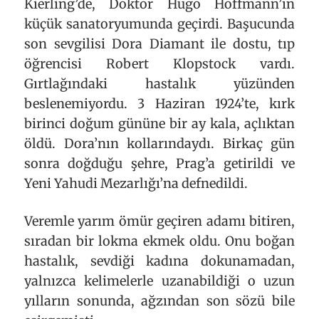
Kierling’de, Doktor Hugo Hoffmann’ın
küçük sanatoryumunda geçirdi. Başucunda
son sevgilisi Dora Diamant ile dostu, tıp
öğrencisi Robert Klopstock vardı.
Gırtlağındaki hastalık yüzünden
beslenemiyordu. 3 Haziran 1924’te, kırk
birinci doğum gününe bir ay kala, açlıktan
öldü. Dora’nın kollarındaydı. Birkaç gün
sonra doğduğu şehre, Prag’a getirildi ve
Yeni Yahudi Mezarlığı’na defnedildi.
Veremle yarım ömür geçiren adamı bitiren,
sıradan bir lokma ekmek oldu. Onu boğan
hastalık, sevdiği kadına dokunamadan,
yalnızca kelimelerle uzanabildiği o uzun
yılların sonunda, ağzından son sözü bile