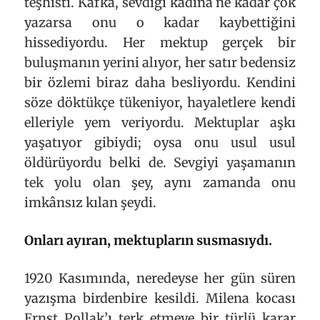
teşhisti. Kafka, sevdiği kadına ne kadar çok
yazarsa onu o kadar kaybettiğini
hissediyordu. Her mektup gerçek bir
buluşmanın yerini alıyor, her satır bedensiz
bir özlemi biraz daha besliyordu. Kendini
söze döktükçe tükeniyor, hayaletlere kendi
elleriyle yem veriyordu. Mektuplar aşkı
yaşatıyor gibiydi; oysa onu usul usul
öldürüyordu belki de. Sevgiyi yaşamanın
tek yolu olan şey, aynı zamanda onu
imkânsız kılan şeydi.
Onları ayıran, mektupların susmasıydı.
1920 Kasımında, neredeyse her gün süren
yazışma birdenbire kesildi. Milena kocası
Ernst Pollak’ı terk etmeye bir türlü karar