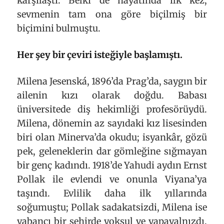
karşılaştı. Belki de hayatında ilk kez,
sevmenin tam ona göre biçilmiş bir
biçimini bulmuştu.
Her şey bir çeviri isteğiyle başlamıştı.
Milena Jesenská, 1896’da Prag’da, saygın bir
ailenin kızı olarak doğdu. Babası
üniversitede diş hekimliği profesörüydü.
Milena, dönemin az sayıdaki kız lisesinden
biri olan Minerva’da okudu; isyankâr, gözü
pek, geleneklerin dar gömleğine sığmayan
bir genç kadındı. 1918’de Yahudi aydın Ernst
Pollak ile evlendi ve onunla Viyana’ya
taşındı. Evlilik daha ilk yıllarında
soğumuştu; Pollak sadakatsizdi, Milena ise
yabancı bir şehirde yoksul ve yapayalnızdı.