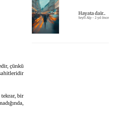
Hayata dair..
Seyfi Alp
-
2 yıl önce
edir, çünkü
ahitleridir
tekrar, bir
lmadığında,