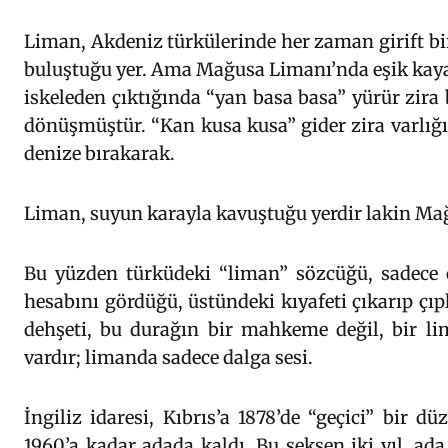
Liman, Akdeniz türkülerinde her zaman girift bir
buluştuğu yer. Ama Mağusa Limanı’nda eşik kayar; 
iskeleden çıktığında “yan basa basa” yürür zira 
dönüşmüştür. “Kan kusa kusa” gider zira varlığı
denize bırakarak.
Liman, suyun karayla kavuştuğu yerdir lakin Mağ
Bu yüzden türküdeki “liman” sözcüğü, sadece 
hesabını gördüğü, üstündeki kıyafeti çıkarıp çı
dehşeti, bu durağın bir mahkeme değil, bir 
vardır; limanda sadece dalga sesi.
İngiliz idaresi, Kıbrıs’a 1878’de “geçici” bir dü
1960’a kadar adada kaldı. Bu seksen iki yıl, ada