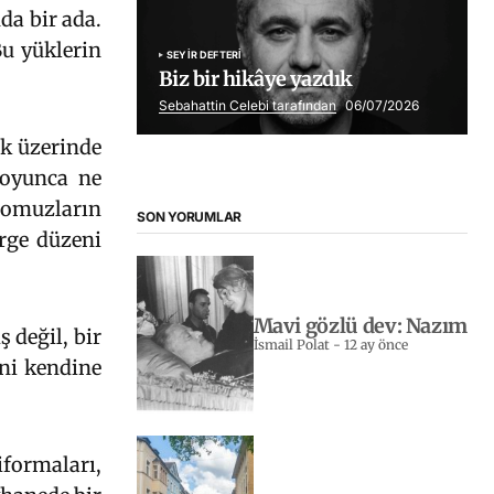
nda bir ada.
Bu yüklerin
SEYIR DEFTERI
Biz bir hikâye yazdık
Sebahattin Celebi tarafından
06/07/2026
ek üzerinde
 boyunca ne
 omuzların
SON YORUMLAR
ürge düzeni
Mavi gözlü dev: Nazım
 değil, bir
İsmail Polat
-
12 ay önce
eni kendine
iformaları,