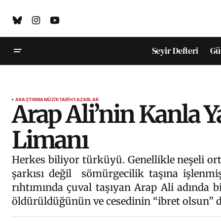
Seyir Defteri
Gü
ARAŞTIRMA
MÜZIK
TARIH
YAZARLAR
Arap Ali’nin Kanla Y
Limanı
Herkes biliyor türküyü. Genellikle neşeli o
şarkısı değil sömürgecilik taşına işlenmi
rıhtımında çuval taşıyan Arap Ali adında bi
öldürüldüğünün ve cesedinin “ibret olsun” d