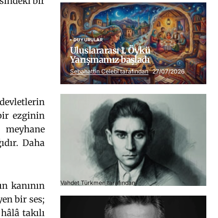
sindeki bir
DUYURULAR
Uluslararası 1. Öykü
Yarışmamız başladı
Sebahattin Celebi tarafından
27/07/2026
devletlerin
bir ezginin
r, meyhane
ğıdır. Daha
Franz Kafka
Vahdet Türkmen tarafından
06/07/2026
ın kanının
en bir ses;
hâlâ takılı