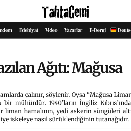
ndem
Edebiyat
Video
Yazarlar
E-Dergi
Deuts
azılan Ağıtı: Mağusa
rtamlarda çalınır, söylenir. Oysa “Mağusa Liman
ş bir mühürdür. 1940’ların İngiliz Kıbrıs’ın
r liman hamalının, yedi askerin süngüleri alt
iye iskeleye nasıl sürüklendiğinin tutanağıdır.