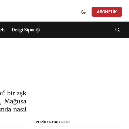
ABONELIK
ch
Dergi Siparişi
ı” bir aşk
da, Mağusa
ında nasıl
POPÜLER HABERLER