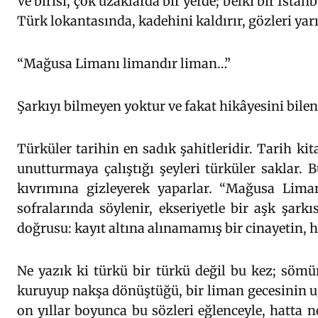
Ve birisi, çok uzaklarda bir yerde; belki bir İst
Türk lokantasında, kadehini kaldırır, gözleri yarı 
“Mağusa Limanı limandır liman…”
Şarkıyı bilmeyen yoktur ve fakat hikâyesini bilen
Türküler tarihin en sadık şahitleridir. Tarih kit
unutturmaya çalıştığı şeyleri türküler saklar. 
kıvrımına gizleyerek yaparlar. “Mağusa Lima
sofralarında söylenir, ekseriyetle bir aşk şark
doğrusu: kayıt altına alınamamış bir cinayetin, h
Ne yazık ki türkü bir türkü değil bu kez; söm
kuruyup nakşa dönüştüğü, bir liman gecesinin uğ
on yıllar boyunca bu sözleri eğlenceyle, hatta 