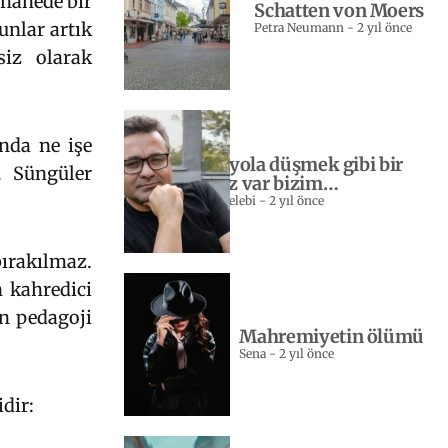
hanede bir
Schatten von Moers
unlar artık
Petra Neumann
-
2 yıl önce
iz olarak
ında ne işe
Yeniden yola düşmek gibi bir
. Süngüler
sevdamız var bizim…
Sebahattin Celebi
-
2 yıl önce
bırakılmaz.
n kahredici
an pedagoji
Mahremiyetin ölümü
Sena
-
2 yıl önce
dir: