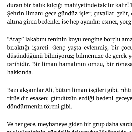
duran bir balık kılçığı mahiyetinde takılır kalır! 
Şehrin limanı gece gündüz işler; çuvallar gelir,
altına giren bedenler ise hep aynıdır: esmer, yorgu
“Arap” lakabını teninin koyu rengine borçlu am
bıraktığı işareti. Genç yaşta evlenmiş, bir çoc
düşündüğünü bilmiyoruz; bilmemize de gerek yo
tarihidir. Bir liman hamalının omzu, bir rönes
hakkında.
Bazı akşamlar Ali, bütün liman işçileri gibi, rıh
ritüeldir esasen; gündüzün ezdiği bedeni geceye
döndürmenin töreni gibi.
Ve her gece, meyhaneye giden bir grup daha vardı