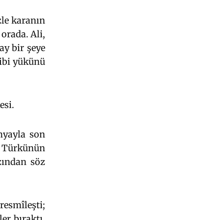
zle karanın
orada. Ali,
ay bir şeye
gibi yükünü
esi.
nyayla son
r. Türkünün
zından söz
resmîleşti;
er bıraktı.