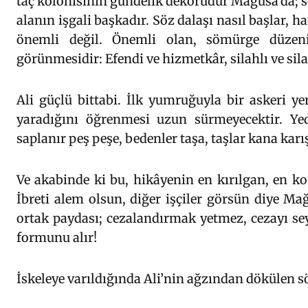
taç kolonisinin gündelik dekorudur Mağusa’da;
alanın işgali başkadır. Söz dalaşı nasıl başlar, h
önemli değil. Önemli olan, sömürge düzen
görünmesidir: Efendi ve hizmetkâr, silahlı ve si
Ali güçlü bittabi. İlk yumruğuyla bir askeri y
yaradığını öğrenmesi uzun sürmeyecektir. Yed
saplanır peş peşe, bedenler taşa, taşlar kana karış
Ve akabinde ki bu, hikâyenin en kırılgan, en ko
İbreti alem olsun, diğer işçiler görsün diye M
ortak paydası; cezalandırmak yetmez, cezayı sey
formunu alır!
İskeleye varıldığında Ali’nin ağzından dökülen sö