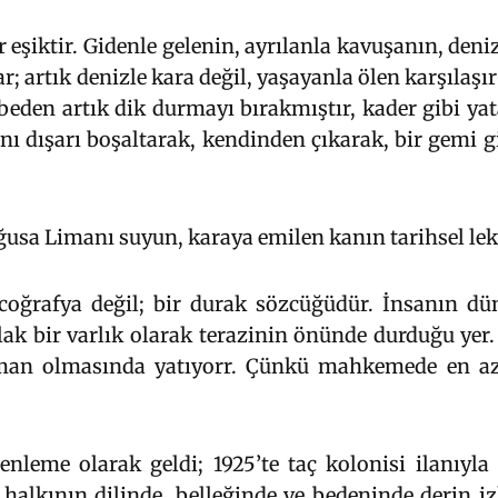
 eşiktir. Gidenle gelenin, ayrılanla kavuşanın, deni
artık denizle kara değil, yaşayanla ölen karşılaşır 
beden artık dik durmayı bırakmıştır, kader gibi yat
nı dışarı boşaltarak, kendinden çıkarak, bir gemi 
usa Limanı suyun, karaya emilen kanın tarihsel lek
coğrafya değil; bir durak sözcüğüdür. İnsanın dü
plak bir varlık olarak terazinin önünde durduğu ye
liman olmasında yatıyorr. Çünkü mahkemede en a
zenleme olarak geldi; 1925’te taç kolonisi ilanıyla 
 halkının dilinde, belleğinde ve bedeninde derin izl