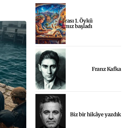
Uluslararası 1. Öykü
Yarışmamız başladı
Franz Kafka
Biz bir hikâye yazdık