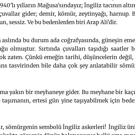
1940’lı yılların Mağusa’sındayız; İngiliz tacının altı
 çuvallar gider; demir, kömür, zeytinyağı, harnup. 
n, sessiz. Ve bu bedenlerden biri Arap Ali’dir.
a aslında bu durum ada coğrafyasında, güneşin em
uğu olmuştur. Sırtında çuvalları taşıdığı saatler
k zaten. Çünkü emeğin tarihi, düşüncelerin değil,
ans tasvirinden bile daha çok şey anlatabilir söm
tıma yakın bir meyhaneye gider. Bu meyhane bir kaçış
 taşımanın, ertesi gün yine taşıyabilmek için bed
r, sömürgenin sembolü İngiliz askerleri! İngiliz ün