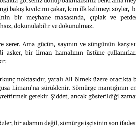
 sokakta görseniz dönüp bakmazsınız belki ama mey
angi bakış kıvılcımı çakar, kim ilk kelimeyi söyler, b
inin bir meyhane masasında, çıplak ve perdes
lahsız, dokunulabilir ve dokunulmaz.
ere serer. Ama gücün, sayının ve süngünün karşıs
i asker, bir liman hamalının üstüne çullanırlar
ır.
rkunç noktasıdır, yaralı Ali ölmek üzere oracıkta 
ağusa Limanı’na sürüklenir. Sömürge mantığının e
rettirmek gerekir. Şiddet, ancak gösterildiği zam
zler, bir adamın değil, sömürge işçisinin son ifadesi