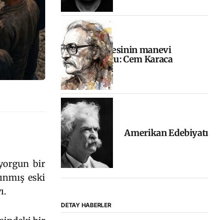
Halkın sesinin manevi
yolculuğu: Cem Karaca
Amerikan Edebiyatı
 yorgun bir
zınmış eski
ı.
DETAY HABERLER