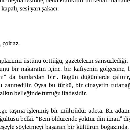
anbul meyhanesinde, belki Frankfurt’un kenar mahalle
kapalı, sesi yarı şakacı:
, çok az.
aplarının üstünü örttüğü, gazetelerin sansürlediği, 
Bunu bir nakaratın içine, bir kafiyenin gölgesine, 
nı” da bunlardan biri. Bugün düğünlerde çalını
ısı zannedilir. Oysa bu türkü, bir cinayetin tutana
alkın belleğinde tuttuğu ifadesidir.
ürge taşına işlenmiş bir mührüdür adeta. Bir adam
ultusu belki. “Beni öldürende yoktur din iman” diy
neşeyle söyletmeyi başaran bir kültürün boğazında, 