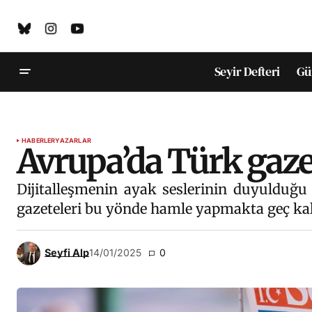
Seyir Defteri
Gü
HABERLER
YAZARLAR
Avrupa’da Türk gazet
Dijitalleşmenin ayak seslerinin duyulduğu 
gazeteleri bu yönde hamle yapmakta geç kal
Seyfi Alp
14/01/2025
0