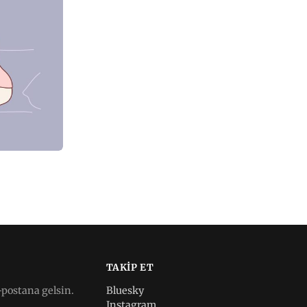
TAKIP ET
-postana gelsin.
Bluesky
Instagram