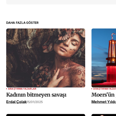
İsim
*
DAHA FAZLA GÖSTER
Daha sonraki yorumlarımda kullanılma
adım, e-posta adresim ve site adresim 
tarayıcıya kaydedilsin.
YORUMU GÖNDER
ARAŞTIRMA
YAZARLAR
ARAŞTIRMA
YAZA
Kadının bitmeyen savaşı
Moers’ün 
Erdal Çolak
Mehmet Yıldı
15/01/2025