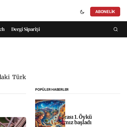
ABONELIK
ch
Dergi Siparişi
’daki Türk
POPÜLER HABERLER
Uluslararası 1. Öykü
Yarışmamız başladı