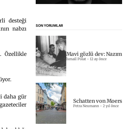
li desteği
SON YORUMLAR
ının nabzı
 Özellikle
Mavi gözlü dev: Nazım
İsmail Polat
-
12 ay önce
üyor.
si daha gür
Schatten von Moers
gazeteciler
Petra Neumann
-
2 yıl önce