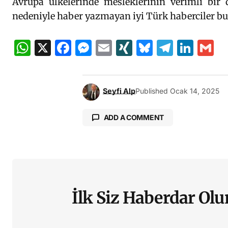
Avrupa ülkelerinde mesleklerinin verimli bir
nedeniyle haber yazmayan iyi Türk haberciler b
WhatsApp
X
Facebook
Messenger
Email
XING
Bluesky
Teleg
Lin
G
Seyfi Alp
Published
Ocak 14, 2025
ADD A COMMENT
E-posta adresiniz yayınlanmaya
İlk Siz Haberdar Olu
Yorumunuz
*