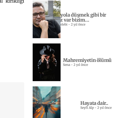
 kırıklığı
Yeniden yola düşmek gibi bir
sevdamız var bizim…
Sebahattin Celebi
-
2 yıl önce
Mahremiyetin ölümü
Sena
-
2 yıl önce
Hayata dair..
Seyfi Alp
-
2 yıl önce