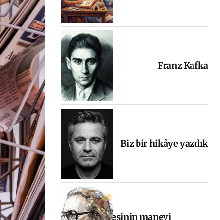
Franz Kafka
Biz bir hikâye yazdık
Halkın sesinin manevi