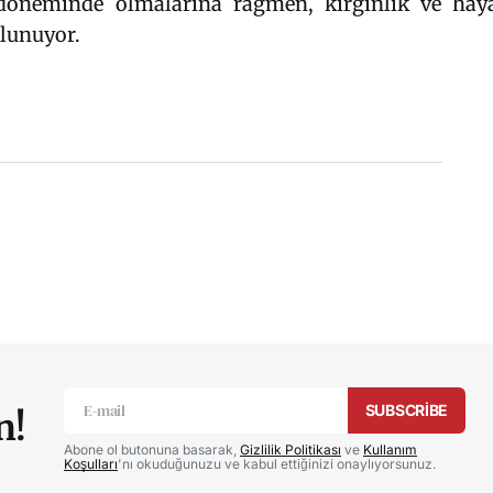
 döneminde olmalarına rağmen, kırgınlık ve hayal
ulunuyor.
ram
kedIn
mail
cak.
Gerekli alanlar
*
ile işaretlenmişlerdir
SUBSCRIBE
n!
Abone ol butonuna basarak,
Gizlilik Politikası
ve
Kullanım
Koşulları
'nı okuduğunuzu ve kabul ettiğinizi onaylıyorsunuz.