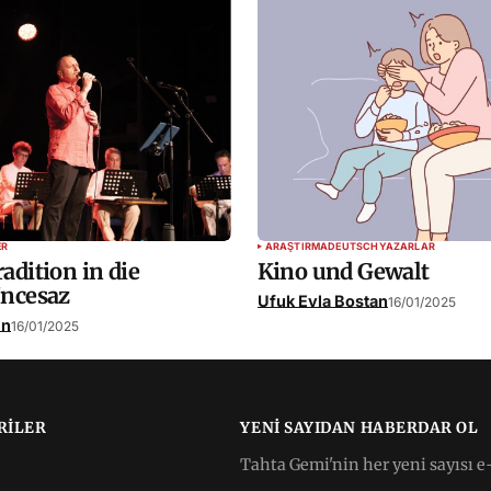
ER
ARAŞTIRMA
DEUTSCH
YAZARLAR
adition in die
Kino und Gewalt
İncesaz
Ufuk Evla Bostan
16/01/2025
in
16/01/2025
RILER
YENI SAYIDAN HABERDAR OL
Tahta Gemi'nin her yeni sayısı e