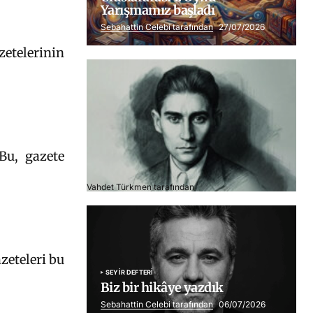
Yarışmamız başladı
Sebahattin Celebi tarafından
27/07/2026
zetelerinin
Bu, gazete
Franz Kafka
Vahdet Türkmen tarafından
06/07/2026
zeteleri bu
SEYIR DEFTERI
Biz bir hikâye yazdık
Sebahattin Celebi tarafından
06/07/2026