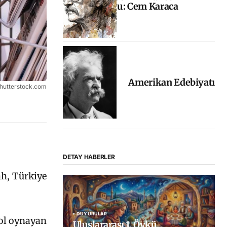
yolculuğu: Cem Karaca
Amerikan Edebiyatı
 Shutterstock.com
DETAY HABERLER
ah, Türkiye
DUYURULAR
rol oynayan
Uluslararası 1. Öykü