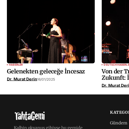
HABERLER
DEUTSCH
HABERL
Gelenekten geleceğe İncesaz
Von der Tr
Zukunft: 
Dr. Murat Derin
16/01/2025
Dr. Murat Der
KATEGO
Gündem
Kalbin okyanus gibiyse bu gemide