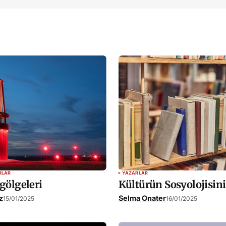
E-posta
*
sı için
bu
RLAR
YAZARLAR
gölgeleri
Kültürün Sosyolojisin
z
Selma Onater
15/01/2025
16/01/2025