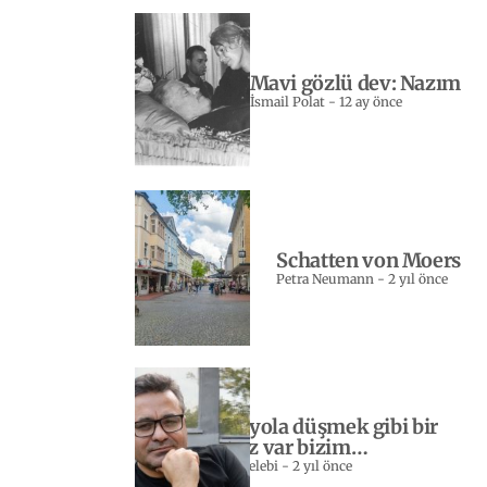
Mavi gözlü dev: Nazım
İsmail Polat
-
12 ay önce
Schatten von Moers
Petra Neumann
-
2 yıl önce
Yeniden yola düşmek gibi bir
sevdamız var bizim…
Sebahattin Celebi
-
2 yıl önce