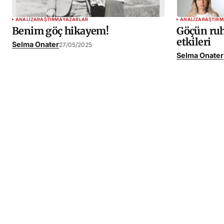
ANALIZ
ARAŞTIRMA
YAZARLAR
ANALIZ
ARAŞTIRM
Benim göç hikayem!
Göçün ruh
etkileri
Selma Onater
27/05/2025
Selma Onater