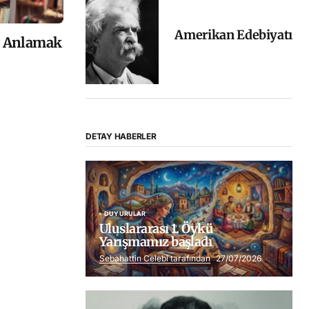
Amerikan Edebiyatı
i Anlamak
DETAY HABERLER
DUYURULAR
Uluslararası 1. Öykü
Yarışmamız başladı
Sebahattin Celebi tarafından
27/07/2026