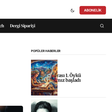
ABONELIK
ch
Dergi Siparişi
POPÜLER HABERLER
Uluslararası 1. Öykü
Yarışmamız başladı