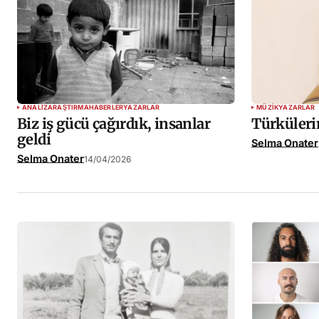
ANALIZ
ARAŞTIRMA
HABERLER
YAZARLAR
MÜZIK
YAZARLAR
Biz iş gücü çağırdık, insanlar
Türkülerin
geldi
Selma Onater
Selma Onater
14/04/2026