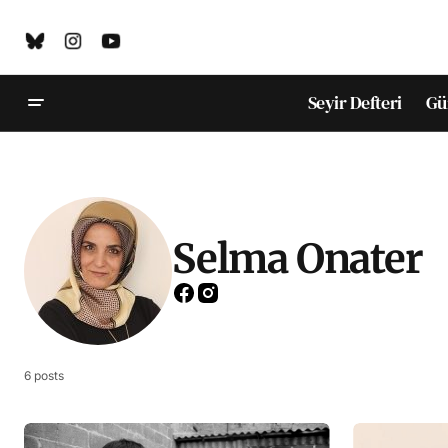
Seyir Defteri
Gü
Selma Onater
6 posts