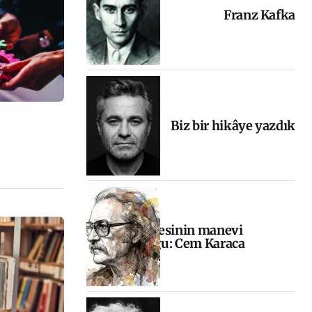
Franz Kafka
Biz bir hikâye yazdık
Halkın sesinin manevi
yolculuğu: Cem Karaca