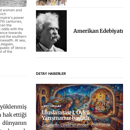
ed women and
vich
Empire's power
7th centuries,
iman the
 odds with the
Amerikan Edebiyatı
vance towards
and the southern
nwealth. At sea,
Leagues,
ublic of Venice
l of the
DETAY HABERLER
a yüklenmiş
DUYURULAR
Uluslararası 1. Öykü
 hak ettiği
Yarışmamız başladı
en dünyanın
Sebahattin Celebi tarafından
27/07/2026