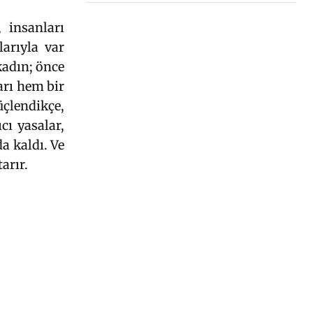
 insanları
larıyla var
kadın; önce
arı hem bir
üçlendikçe,
cı yasalar,
a kaldı. Ve
arır.