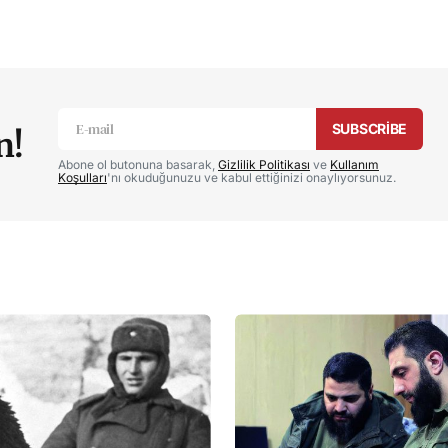
cak.
Gerekli alanlar
*
ile işaretlenmişlerdir
SUBSCRIBE
n!
Abone ol butonuna basarak,
Gizlilik Politikası
ve
Kullanım
Koşulları
'nı okuduğunuzu ve kabul ettiğinizi onaylıyorsunuz.
E-posta
*
sı için
bu