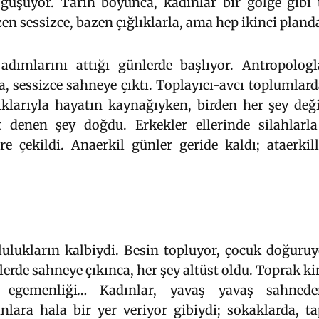
oğuşuyor. Tarih boyunca, kadınlar bir gölge gibi
zen sessizce, bazen çığlıklarla, ama hep ikinci pland
adımlarını attığı günlerde başlıyor. Antropologla
, sessizce sahneye çıktı. Toplayıcı-avcı toplumlard
ıklarıyla hayatın kaynağıyken, birden her şey değ
t denen şey doğdu. Erkekler ellerinde silahlarla
re çekildi. Anaerkil günler geride kaldı; ataerkill
lulukların kalbiydi. Besin topluyor, çocuk doğuru
erde sahneye çıkınca, her şey altüst oldu. Toprak k
k egemenliği… Kadınlar, yavaş yavaş sahneden
ara hala bir yer veriyor gibiydi; sokaklarda, ta