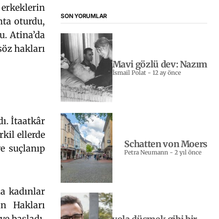
erkeklerin
SON YORUMLAR
hta oturdu,
u. Atina’da
 söz hakları
Mavi gözlü dev: Nazım
İsmail Polat
-
12 ay önce
dı. İtaatkâr
kil ellerde
Schatten von Moers
ye suçlanıp
Petra Neumann
-
2 yıl önce
da kadınlar
ın Hakları
ye başladı.