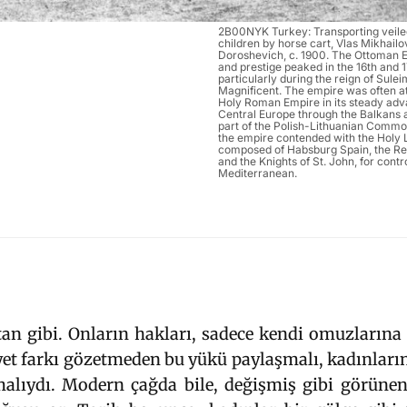
2B00NYK Turkey: Transporting veil
children by horse cart, Vlas Mikhailo
Doroshevich, c. 1900. The Ottoman 
and prestige peaked in the 16th and 1
particularly during the reign of Sule
Magnificent. The empire was often at
Holy Roman Empire in its steady ad
Central Europe through the Balkans 
part of the Polish-Lithuanian Commo
the empire contended with the Holy 
composed of Habsburg Spain, the Rep
and the Knights of St. John, for contro
Mediterranean.
stan gibi. Onların hakları, sadece kendi omuzların
et farkı gözetmeden bu yükü paylaşmalı, kadınların
unmalıydı. Modern çağda bile, değişmiş gibi görün