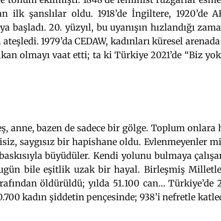
ilk şanslılar oldu. 1918’de İngiltere, 1920’de AB
aya başladı. 20. yüzyıl, bu uyanışın hızlandığı zama
m ateşledi. 1979’da CEDAW, kadınları küresel arenada
lkan olmayı vaat etti; ta ki Türkiye 2021’de “Biz yo
 eş, anne, bazen de sadece bir gölge. Toplum onlara 
isiz, saygısız bir hapishane oldu. Evlenmeyenler mi
askısıyla büyüdüler. Kendi yolunu bulmaya çalışan
gün bile eşitlik uzak bir hayal. Birleşmiş Milletle
rafından öldürüldü; yılda 51.100 can… Türkiye’de 
700 kadın şiddetin pençesinde; 938’i nefretle katledi