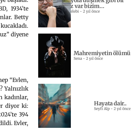
Yeniden yola düşmek gibi bir
sevdamız var bizim…
D, 1934’te
Sebahattin Celebi
-
2 yıl önce
nlar. Betty
 kucakladı.
kuz” diyene
Mahremiyetin ölümü
Sena
-
2 yıl önce
hep “Evlen,
? Yalnızlık
 kadınlar,
Hayata dair..
r diyor ki:
Seyfi Alp
-
2 yıl önce
2024’te 394
ldi. Evler,