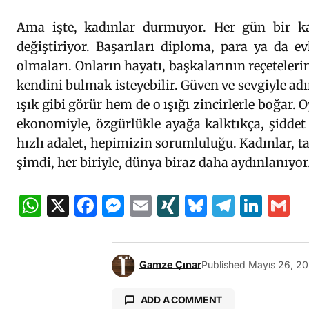
Ama işte, kadınlar durmuyor. Her gün bir kad
değiştiriyor. Başarıları diploma, para ya da ev
olmaları. Onların hayatı, başkalarının reçeteler
kendini bulmak isteyebilir. Güven ve sevgiyle a
ışık gibi görür hem de o ışığı zincirlerle boğar. 
ekonomiyle, özgürlükle ayağa kalktıkça, şiddet 
hızlı adalet, hepimizin sorumluluğu. Kadınlar, 
şimdi, her biriyle, dünya biraz daha aydınlanıyor.
WhatsApp
X
Facebook
Messenger
Email
XING
Bluesky
Teleg
Lin
G
Gamze Çınar
Published
Mayıs 26, 2
ADD A COMMENT