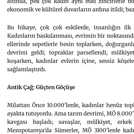
altında, pek çok kadın aynı eski zincirlerle b
ekonomik ve kültürel duvarların ardına itildi; ba
Bu hikaye, çok çok eskilerde, insanlığın ilk 
Kadınların baskılanması, evrimin bir noktasında
ellerinde sepetlerle besin toplarken, doğurganl
devrimi geldi; topraklar parsellendi, mülkiye
koşarken, kadınlar evlerin içine, sessiz köşele
sağlamlaştırdı.
Antik Çağ: Güçten Göçüşe
Milattan Önce 10.000’lerde, kadınlar henüz top
ayakta tutuyordu. Ama tarım devrimi, MÖ 8.000’l
kavgası başladı; savaşlar, mülkiyet, erke
Mezopotamya’da Sümerler, MÖ 3100’lerde kadınl