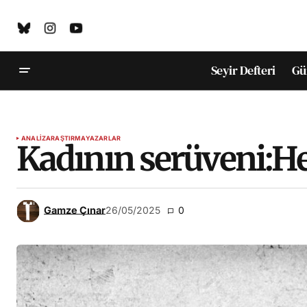
Seyir Defteri
Gü
ANALIZ
ARAŞTIRMA
YAZARLAR
Kadının serüveni:He
Gamze Çınar
26/05/2025
0