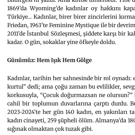
1869’da Wyoming’de kadınlar oy hakkını kapan 
Türkiye… Kadınlar, birer birer zincirlerini kırm
Friedan, 1963’te Feminine Mystique ile bir devri
2011’de İstanbul Sözleşmesi, şiddete karşı bir ka
kadar. O gün, sokaklar yine öfkeyle doldu.
Günümüz: Hem Işık Hem Gölge
Kadınlar, tarihin her sahnesinde bir rol oynadı:
kurtul” dedi; ama çoğu zaman bu evlilikler, sevg
korkusuyla, “Çocuk doğurmazsan ne olursun?” b
cahil bir toplumun duvarlarına çarptı durdu. Bu
2023-2024’te her gün 140 kadın, en yakınları ta
kadın cinayeti, 259 şüpheli ölüm. Almanya’da 180.
sığınak olmaktan çok tuzak gibi.