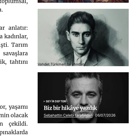
 toplumsal,
a.
r anlatır:
a kadınlar,
işti. Tarım
 savaşlara
Franz Kafka
ik, tahtını
Vahdet Türkmen tarafından
06/07/2026
SEYIR DEFTERI
yor, yaşamı
Biz bir hikâye yazdık
imin olacak
Sebahattin Celebi tarafından
06/07/2026
 çekildi.
pınaklarda