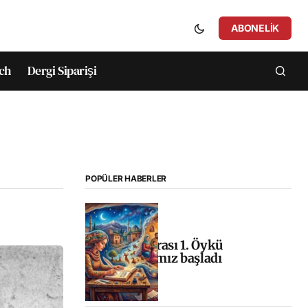
ABONELIK
ch
Dergi Siparişi
POPÜLER HABERLER
Uluslararası 1. Öykü
Yarışmamız başladı