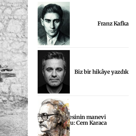
Franz Kafka
Biz bir hikâye yazdık
Halkın sesinin manevi
yolculuğu: Cem Karaca