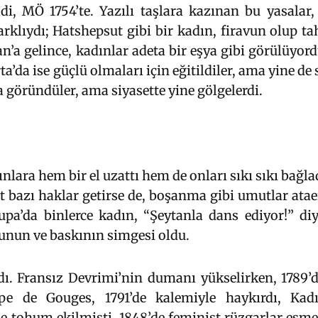
, MÖ 1754’te. Yazılı taşlara kazınan bu yasalar, 
rklıydı; Hatshepsut gibi bir kadın, firavun olup ta
a gelince, kadınlar adeta bir eşya gibi görülüyord
a’da ise güçlü olmaları için eğitildiler, ama yine de
a göründüler, ama siyasette yine gölgelerdi.
nlara hem bir el uzattı hem de onları sıkı sıkı bağla
et bazı haklar getirse de, boşanma gibi umutlar ataer
vrupa’da binlerce kadın, “Şeytanla dans ediyor!” di
kunun ve baskının simgesi oldu.
dı. Fransız Devrimi’nin dumanı yükselirken, 1789’
mpe de Gouges, 1791’de kalemiyle haykırdı, Kad
de tohum ekilmişti. 1848’de feminist rüzgarlar esme