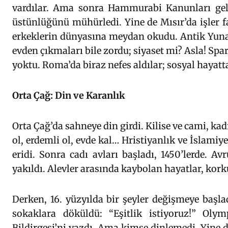
vardılar. Ama sonra Hammurabi Kanunları geldi
üstünlüğünü mühürledi. Yine de Mısır’da işler fa
erkeklerin dünyasına meydan okudu. Antik Yunan’
evden çıkmaları bile zordu; siyaset mi? Asla! Spart
yoktu. Roma’da biraz nefes aldılar; sosyal hayatt
Orta Çağ: Din ve Karanlık
Orta Çağ’da sahneye din girdi. Kilise ve cami, kadı
ol, erdemli ol, evde kal… Hristiyanlık ve İslamiy
eridi. Sonra cadı avları başladı, 1450’lerde. A
yakıldı. Alevler arasında kaybolan hayatlar, kor
Derken, 16. yüzyılda bir şeyler değişmeye başla
sokaklara döküldü: “Eşitlik istiyoruz!” Oly
Bildirgesi’ni yazdı. Ama kimse dinlemedi. Yine 