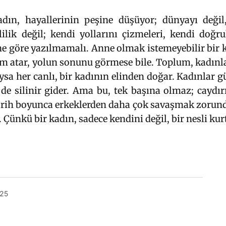
ın, hayallerinin peşine düşüyor; dünyayı değil,
lilik değil; kendi yollarını çizmeleri, kendi doğru
ine göre yazılmamalı. Anne olmak istemeyebilir bir 
dım atar, yolun sonunu görmese bile. Toplum, kadınl
Oysa her canlı, bir kadının elinden doğar. Kadınlar g
de silinir gider. Ama bu, tek başına olmaz; caydırı
tarih boyunca erkeklerden daha çok savaşmak zorund
 Çünkü bir kadın, sadece kendini değil, bir nesli kurt
ram
kedIn
mail
025