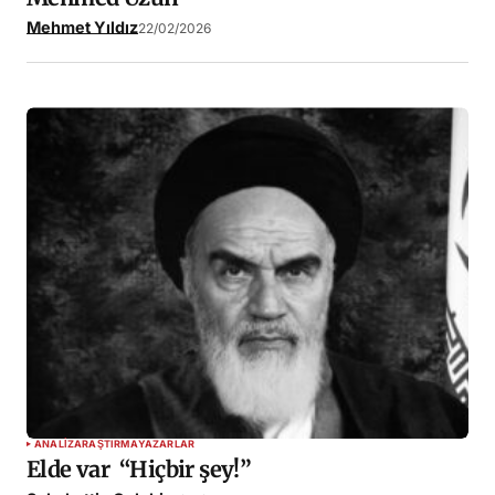
Mehmet Yıldız
22/02/2026
ANALIZ
ARAŞTIRMA
YAZARLAR
Elde var “Hiçbir şey!”