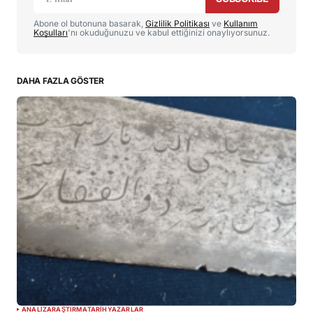
Abone ol butonuna basarak,
Gizlilik Politikası
ve
Kullanım
Yorumunuz
*
Koşulları
'nı okuduğunuzu ve kabul ettiğinizi onaylıyorsunuz.
DAHA FAZLA GÖSTER
İsim
*
E-posta
*
Daha sonraki yorumlarımda kullanılması için adım, e-
posta adresim ve site adresim bu tarayıcıya kaydedilsin.
YORUMU GÖNDER
ANALIZ
ARAŞTIRMA
TARIH
YAZARLAR