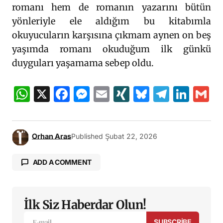
romanı hem de romanın yazarını bütün
yönleriyle ele aldığım bu kitabımla
okuyucuların karşısına çıkmam aynen on beş
yaşımda romanı okuduğum ilk günkü
duyguları yaşamama sebep oldu.
WhatsApp
X
Facebook
Messenger
Email
XING
Bluesky
Teleg
Lin
G
Orhan Aras
Published
Şubat 22, 2026
ADD A COMMENT
İlk Siz Haberdar Olun!
E-posta adresiniz yayınlanmayacak.
Gerekli
alanlar
*
ile işaretlenmişlerdir
SUBSCRIBE