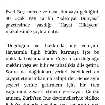
Esad Bey, nerede ve nasıl dünyaya geldiğini,
30 Ocak 1931 tarihli “Edebiyat Dünyası”
gazetesinde yazdığı “Hayat Hikâyem”
makalesinde şöyle anlatır:
“Doğduğum yer hakkında bilgi vereyim.
Hayatımla ilgili bütün karmaşa işte bu
noktada başlamaktadır. Çoğu insan doğduğu
mekânı veya evi bilir ve rahatlıkla dile getirir.
Sonra da doğdukları yerleri istedikleri an
ziyaret etme imkanına sahiptirler. Bense aynı
şeyleri yerine getirmem için bir tren
vagonunu ziyaret etmem gerekiyor. Çünkü
annem, Zürih’ten Rus devrimcileriyle birlikte
Bakü’ye dönerken ve Rus tren işçilerinin grev