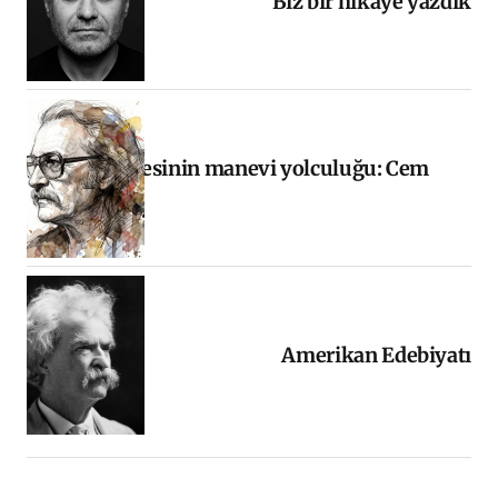
Biz bir hikâye yazdık
Halkın sesinin manevi yolculuğu: Cem
Karaca
Amerikan Edebiyatı