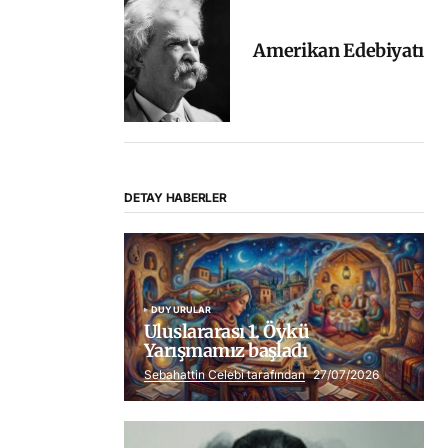
Amerikan Edebiyatı
DETAY HABERLER
DUYURULAR
Uluslararası 1. Öykü
Yarışmamız başladı
Sebahattin Celebi tarafından
27/07/2026