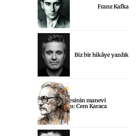
Franz Kafka
Biz bir hikâye yazdık
Halkın sesinin manevi
yolculuğu: Cem Karaca