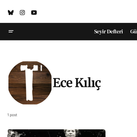
Seyir Defteri
Gü
Ece Kılıç
1 post