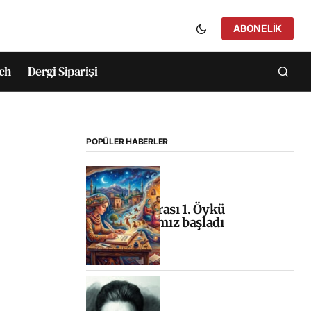
ABONELIK
ch
Dergi Siparişi
POPÜLER HABERLER
Uluslararası 1. Öykü
Yarışmamız başladı