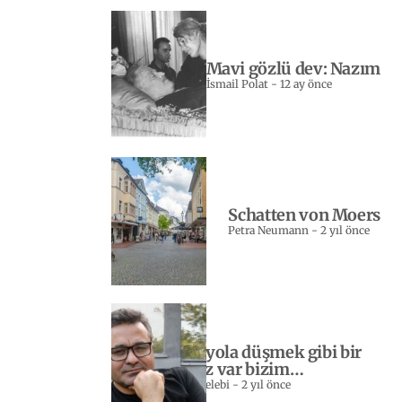
Mavi gözlü dev: Nazım
İsmail Polat
-
12 ay önce
Schatten von Moers
Petra Neumann
-
2 yıl önce
Yeniden yola düşmek gibi bir
sevdamız var bizim…
Sebahattin Celebi
-
2 yıl önce