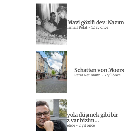
Mavi gözlü dev: Nazım
İsmail Polat
-
12 ay önce
Schatten von Moers
Petra Neumann
-
2 yıl önce
Yeniden yola düşmek gibi bir
sevdamız var bizim…
Sebahattin Celebi
-
2 yıl önce