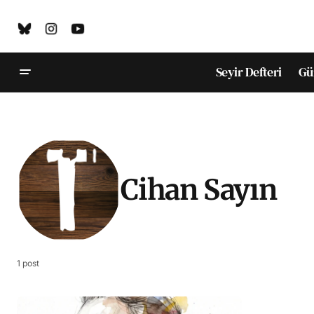
Seyir Defteri
Gü
Cihan Sayın
1 post