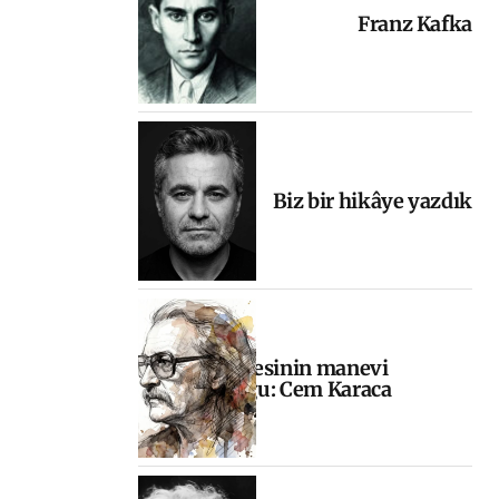
Franz Kafka
Biz bir hikâye yazdık
Halkın sesinin manevi
yolculuğu: Cem Karaca