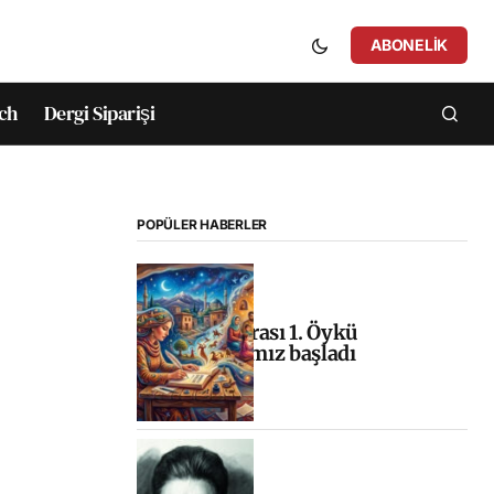
ABONELIK
ch
Dergi Siparişi
POPÜLER HABERLER
Uluslararası 1. Öykü
Yarışmamız başladı