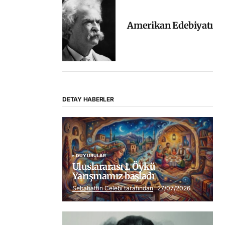
Amerikan Edebiyatı
DETAY HABERLER
DUYURULAR
Uluslararası 1. Öykü
Yarışmamız başladı
Sebahattin Celebi tarafından
27/07/2026