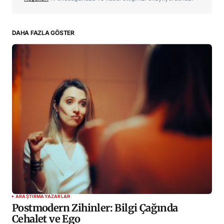
DAHA FAZLA GÖSTER
İsim
*
E-posta
*
Daha sonraki yorumlarımda kullanılması için adım, e-
posta adresim ve site adresim bu tarayıcıya kaydedilsin.
YORUMU GÖNDER
ARAŞTIRMA
YAZARLAR
Postmodern Zihinler: Bilgi Çağında
Cehalet ve Ego