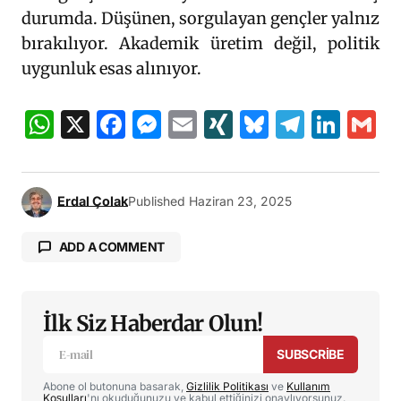
durumda. Düşünen, sorgulayan gençler yalnız
bırakılıyor. Akademik üretim değil, politik
uygunluk esas alınıyor.
WhatsApp
X
Facebook
Messenger
Email
XING
Bluesky
Teleg
Lin
G
Erdal Çolak
Published
Haziran 23, 2025
ADD A COMMENT
İlk Siz Haberdar Olun!
E-posta adresiniz yayınlanmayacak.
Gerekli
alanlar
*
ile işaretlenmişlerdir
SUBSCRIBE
Abone ol butonuna basarak,
Gizlilik Politikası
ve
Kullanım
Yorumunuz
*
Koşulları
'nı okuduğunuzu ve kabul ettiğinizi onaylıyorsunuz.